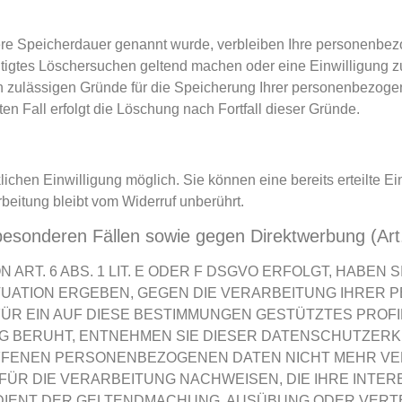
ere Speicherdauer genannt wurde, verbleiben Ihre personenbez
htigtes Löschersuchen geltend machen oder eine Einwilligung z
ch zulässigen Gründe für die Speicherung Ihrer personenbezoge
en Fall erfolgt die Löschung nach Fortfall dieser Gründe.
chen Einwilligung möglich. Sie können eine bereits erteilte Ein
beitung bleibt vom Widerruf unberührt.
besonderen Fällen sowie gegen Direktwerbung (A
T. 6 ABS. 1 LIT. E ODER F DSGVO ERFOLGT, HABEN S
ITUATION ERGEBEN, GEGEN DIE VERARBEITUNG IHRE
ÜR EIN AUF DIESE BESTIMMUNGEN GESTÜTZTES PROFILI
G BERUHT, ENTNEHMEN SIE DIESER DATENSCHUTZERK
FENEN PERSONENBEZOGENEN DATEN NICHT MEHR VERA
R DIE VERARBEITUNG NACHWEISEN, DIE IHRE INTER
 DIENT DER GELTENDMACHUNG, AUSÜBUNG ODER VERT