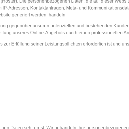
t (Hoster). Die personenbezogenen Daten, die auf dieser Websit
 um IP-Adressen, Kontaktanfragen, Meta- und Kommunikationsdat
bsite generiert werden, handeln.
llung gegenüber unseren potenziellen und bestehenden Kunden (
tellung unseres Online-Angebots durch einen professionellen Anbi
es zur Erfüllung seiner Leistungspflichten erforderlich ist und 
ichen Daten sehr ernst. Wir behandeln Ihre personenbezogenen 